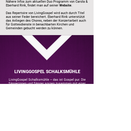
Nähere Infos zum aktuellen Duo Programm von Carola &
Eberhard Rink, findet man auf seiner
Website
.
Das Repertoire von LivingGospel wird auch durch Titel
aus seiner Feder bereichert. Eberhard Rink unterstützt
das Anliegen des Chores, neben der Konzertarbeit auch
für Gottesdienste in benachbarten Kirchen und
Gemeinden gebucht werden zu können.
LIVINGGOSPEL SCHALKSMÜHLE
LivingGospel Schalksmühle – das ist Gospel pur. Die
Sängerinnen und Sänger sorgen zusammen mit einer
starken Band für unvergleichliche Stimmung. Seine Heimat
hat der 2003 gegründete Chor, der inzwischen weit über die
Region hinaus bekannt ist, in der
FeG Schalksmühle
.
CHORLEITUNG
Eberhard Rink
Burstenstraße 33b
51702 Bergneustadt
E-Mail:
booking@rink-music.de